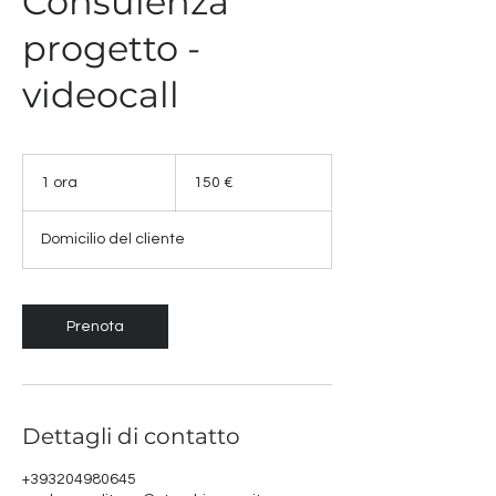
Consulenza
progetto -
videocall
150
euro
1 ora
1
150 €
o
r
Domicilio del cliente
Prenota
Dettagli di contatto
+393204980645