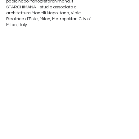
paolo.napolitano@starchimana.it
STARCHIMANA - studio associato di
architettura Manelli Napolitano, Viale
Beatrice d'Este, Milan, Metropolitan City of
Milan, Italy
Iscriviti alla nostra newsletter
Email
Registrati
Contact
Call