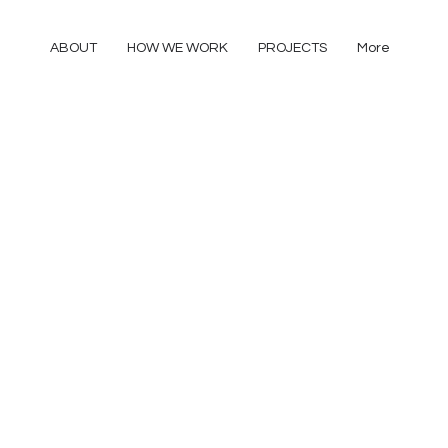
ABOUT
HOW WE WORK
PROJECTS
More
Abitazione privata
Destinazione d'uso
residenziale