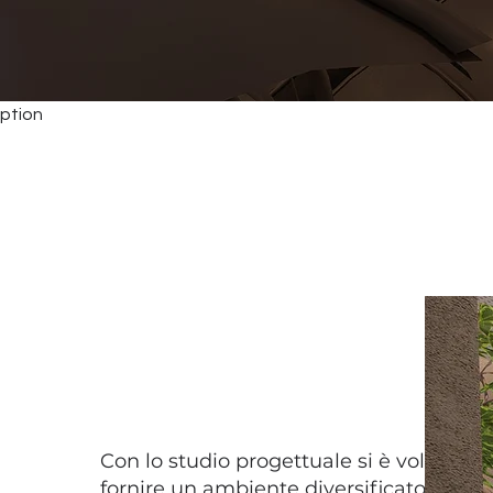
eption
Con lo studio progettuale si è voluto
fornire un ambiente diversificato per